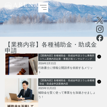
【業務内容】各種補助金・助成金
申請
【業務内容】各種補助金・助成金申請
コラム
事務所
コラム
業務内容
起業・事業計画コンサルティング
2026年2月11日
行政書士に情報公開請求を依頼するメリッ
ト
【業務内容】各種補助金・助成金申請
コラム
各種補
助金・助成金申請
業務内容
2025年11月2日
補助金を賢く使って事業をを加速させましょ
う！