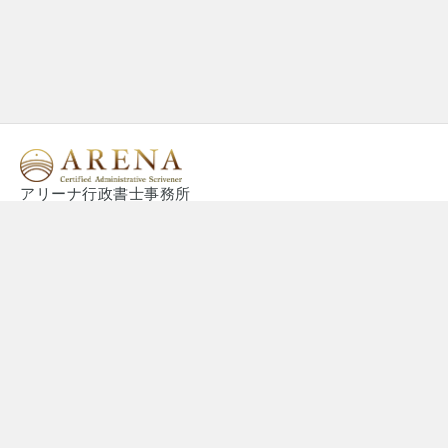
アリーナ行政書士事務所
〒０６４ー０９１７
北海道札幌市中央区南１７条西７丁目２−１５
TEL 011-211-5846
FAX 011-351-1764
aizawa@arena-office.com
CONTACT
お問い合わせ
BUSINESS
事業内容
POSSIBLE
対応可能なご相談