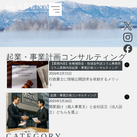
起業・事業計画コンサルティング
【業務内容】各種補助金・助成金申請
コラム
事務所
コラム
業務内容
起業・事業計画コンサルティング
2026年2月11日
行政書士に情報公開請求を依頼するメリッ
ト
起業・事業計画コンサルティング
2025年5月26日
開業届け（個人事業主）と会社設立（法人設
立）どちらを選ぶ
CATEGORY