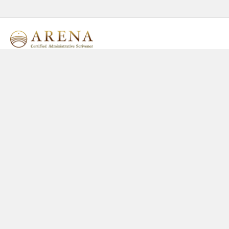
アリーナ行政書士事務所
〒０６４ー０９１７
北海道札幌市中央区南１７条西７丁目２−１５
TEL 011-211-5846
FAX 011-351-1764
aizawa@arena-office.com
CONTACT
お問い合わせ
BUSINESS
事業内容
POSSIBLE
対応可能なご相談
PRICE
料金案内
ABOUT
事務所案内