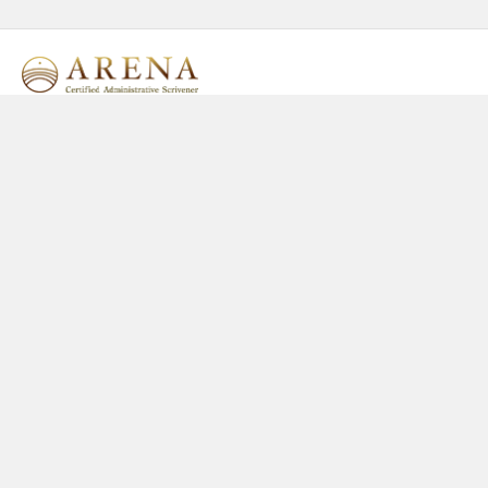
アリーナ行政書士事務所
〒０６４ー０９１７
北海道札幌市中央区南１７条西７丁目２−１５
TEL 011-211-5846
FAX 011-351-1764
aizawa@arena-office.com
CONTACT
お問い合わせ
BUSINESS
事業内容
POSSIBLE
対応可能なご相談
PRICE
料金案内
ABOUT
事務所案内