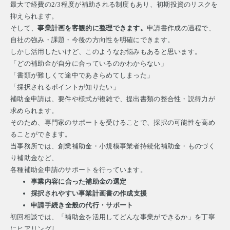
最大で経費の2/3程度が補助される制度もあり、初期投資のリスクを
抑えられます。
そして、
事業計画を客観的に整理できます。
申請書作成の過程で、
自社の強み・課題・今後の方向性を明確にできます。
しかし活用したいけど、このようなお悩みもあると思います。
「どの補助金が自分に合っているのかわからない」
「書類が難しくて途中であきらめてしまった」
「採択されるポイントが知りたい」
補助金申請は、要件や様式が複雑で、提出書類の整合性・説得力が
求められます。
そのため、専門家のサポートを受けることで、採択の可能性を高め
ることができます。
当事務所では、創業補助金・小規模事業者持続化補助金・ものづく
り補助金など、
各種補助金申請のサポートを行っています。
事業内容に合った補助金の選定
採択されやすい事業計画書の作成支援
申請手続き全般の代行・サポート
初回相談では、「補助金を活用してどんな事業ができるか」を丁寧
にヒアリングし、