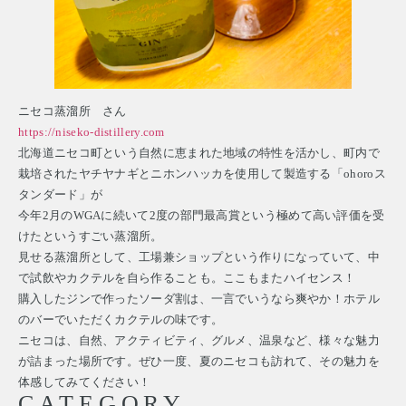
ニセコ蒸溜所 さん
https://niseko-distillery.com
北海道ニセコ町という自然に恵まれた地域の特性を活かし、町内で
栽培されたヤチヤナギとニホンハッカを使用して製造する「ohoroス
タンダード」が
今年2月のWGAに続いて2度の部門最高賞という極めて高い評価を受
けたというすごい蒸溜所。
見せる蒸溜所として、工場兼ショップという作りになっていて、中
で試飲やカクテルを自ら作ることも。ここもまたハイセンス！
購入したジンで作ったソーダ割は、一言でいうなら爽やか！ホテル
のバーでいただくカクテルの味です。
ニセコは、自然、アクティビティ、グルメ、温泉など、様々な魅力
が詰まった場所です。ぜひ一度、夏のニセコも訪れて、その魅力を
体感してみてください！
CATEGORY