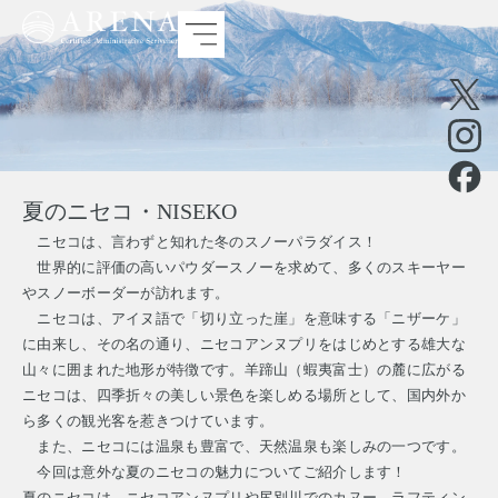
夏のニセコ・NISEKO
ニセコは、言わずと知れた冬のスノーパラダイス！
世界的に評価の高いパウダースノーを求めて、多くのスキーヤー
やスノーボーダーが訪れます。
ニセコは、アイヌ語で「切り立った崖」を意味する「ニザーケ」
に由来し、その名の通り、ニセコアンヌプリをはじめとする雄大な
山々に囲まれた地形が特徴です。羊蹄山（蝦夷富士）の麓に広がる
ニセコは、四季折々の美しい景色を楽しめる場所として、国内外か
ら多くの観光客を惹きつけています。
また、ニセコには温泉も豊富で、天然温泉も楽しみの一つです。
今回は意外な夏のニセコの魅力についてご紹介します！
夏のニセコは、ニセコアンヌプリや尻別川でのカヌー、ラフティン