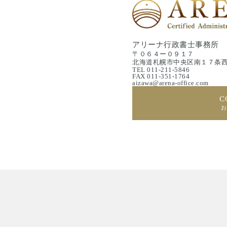
アリーナ行政書士事務所
〒０６４ー０９１７
北海道札幌市中央区南１７条西
TEL 011-211-5846
FAX 011-351-1764
aizawa@arena-office.com
C
お